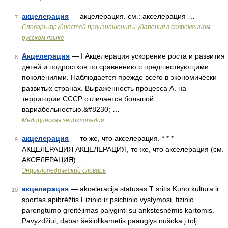
акцелерация
— акцелерация. см.: акселерация …
7
Словарь трудностей произношения и ударения в современном
русском языке
Акцелерация
— I Акцелерация ускорение роста и развития
8
детей и подростков по сравнению с предшествующими
поколениями. Наблюдается прежде всего в экономически
развитых странах. Выраженность процесса А. на
территории СССР отличается большой
вариабельностью.&#8230; …
Медицинская энциклопедия
акцелерация
— то же, что акселерация. * * *
9
АКЦЕЛЕРАЦИЯ АКЦЕЛЕРАЦИЯ, то же, что акселерация (см.
АКСЕЛЕРАЦИЯ) …
Энциклопедический словарь
акцелерация
— akceleracija statusas T sritis Kūno kultūra ir
10
sportas apibrėžtis Fizinio ir psichinio vystymosi, fizinio
parengtumo greitėjimas palyginti su ankstesnėmis kartomis.
Pavyzdžiui, dabar šešiolikametis paauglys nušoka į tolį