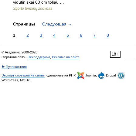
vidutiniškai 60 cm toliau …
Sporto terminų žodynas
Страницы
Следующая
→
1
2
3
4
5
6
7
8
© Академик, 2000-2026
18+
Обратная связь:
Техподдержка
,
Реклама на сайте
👣 Путешествия
Экспорт словарей на сайты
, сделанные на PHP,
Joomla,
Drupal,
WordPress, MODx.