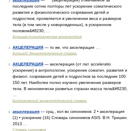
акцелерация
— (акцелерация) отмечаемое за
3
последние сотню полторы лет ускорение соматического
развития и физиологического созревания детей и
подростков; проявляется в увеличении веса и размеров
тела (в том числе у новорожденных), в ускоренном
половом&#8230; …
Большая психологическая энциклопедия
АКЦЕЛЕРАЦИЯ
— то же, что акселерация …
4
Большой Энциклопедический словарь
АКЦЕЛЕРАЦИЯ
— акселерация (от лат. acceleratio
5
ускорение) в антропологии, ускорение соматич. развития и
физиол. созревания детей и подростков за последние 100
150 лет. Наиболее полно изучено увеличение размеров
тела. В экономически развитых странах масса тела&#8230;
…
Биологический энциклопедический словарь
акцелерация
— сущ., кол во синонимов: 2 • акселерация
6
(1) • ускорение (16) Словарь синонимов ASIS. В.Н. Тришин.
2013 …
Словарь синонимов